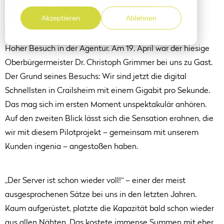
WIR STARTEN DIGITALES
Akzeptieren
Ablehnen
PILOTPROJEKT
Hoher Besuch in der Agentur. Am 19. April war der hiesige
Oberbürgermeister Dr. Christoph Grimmer bei uns zu Gast.
Der Grund seines Besuchs: Wir sind jetzt die digital
Schnellsten in Crailsheim mit einem Gigabit pro Sekunde.
Das mag sich im ersten Moment unspektakulär anhören.
Auf den zweiten Blick lässt sich die Sensation erahnen, die
wir mit diesem Pilotprojekt – gemeinsam mit unserem
Kunden ingenia – angestoßen haben.
„
Der Server ist schon wieder voll!“ – einer der meist
ausgesprochenen Sätze bei uns in den letzten Jahren.
Kaum aufgerüstet, platzte die Kapazität bald schon wieder
aus allen Nähten. Das kostete immense Summen mit eher