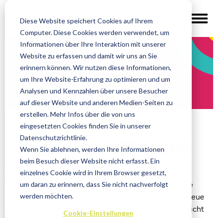
Diese Website speichert Cookies auf Ihrem
Computer. Diese Cookies werden verwendet, um
Informationen über Ihre Interaktion mit unserer
Website zu erfassen und damit wir uns an Sie
erinnern können. Wir nutzen diese Informationen,
um Ihre Website-Erfahrung zu optimieren und um
Analysen und Kennzahlen über unsere Besucher
auf dieser Website und anderen Medien-Seiten zu
erstellen. Mehr Infos über die von uns
eingesetzten Cookies finden Sie in unserer
Datenschutzrichtlinie.
MELDEN
SIE SICH!
Wenn Sie ablehnen, werden Ihre Informationen
beim Besuch dieser Website nicht erfasst. Ein
einzelnes Cookie wird in Ihrem Browser gesetzt,
Wir freuen uns darauf von Ihnen zu hören. Ob Sie uns
um daran zu erinnern, dass Sie nicht nachverfolgt
einfach mal Feedback schreiben wollen oder wenn Sie
werden möchten.
etwas interessiert. Und natürlich freuen wir uns über neue
Kontakte. Melden Sie sich einfach! Auch wenn noch nicht
Cookie-Einstellungen