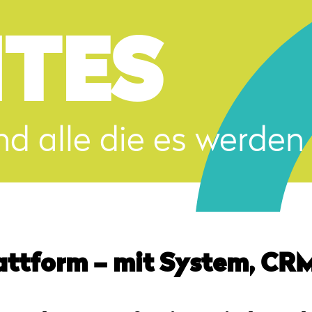
ITES
nd alle die es werden
lattform – mit System, CRM